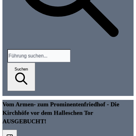
Suchen
Vom Armen- zum Prominentenfriedhof - Die
Kirchhöfe vor dem Halleschen Tor
AUSGEBUCHT!