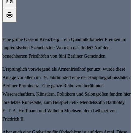
Eine grüne Oase in Kreuzberg – ein Quadratkilometer Preußen im
unpreußischen Szenebezirk: Wo man das findet? Auf den
benachbarten Friedhöfen von fünf Berliner Gemeinden.
Ursprünglich vorwiegend als Armenfriedhof genutzt, wurde diese
Anlage vor allem im 19. Jahrhundert eine der Hauptbegräbnisstätten
Berliner Prominenz. Eine ganze Reihe von berühmten
Wissenschaftlern, Künstlern, Politikern und Salongrößen fanden hier
ihre letzte Ruhestätte, zum Beispiel Felix Mendelssohn Bartholdy,
E. T. A. Hoffmann und Wilhelm Moehsen, dem Leibarzt von
Friedrich II.
Aber auch eine Grabstätte für Obdachlose ist auf dem Areal. Diese