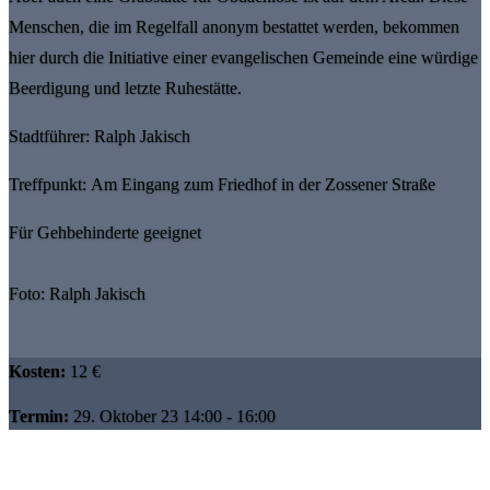
Menschen, die im Regelfall anonym bestattet werden, bekommen
hier durch die Initiative einer evangelischen Gemeinde eine würdige
Beerdigung und letzte Ruhestätte.
Stadtführer: Ralph Jakisch
Treffpunkt: Am Eingang zum Friedhof in der Zossener Straße
Für Gehbehinderte geeignet
Foto: Ralph Jakisch
Kosten:
12 €
Termin:
29. Oktober 23 14:00 - 16:00