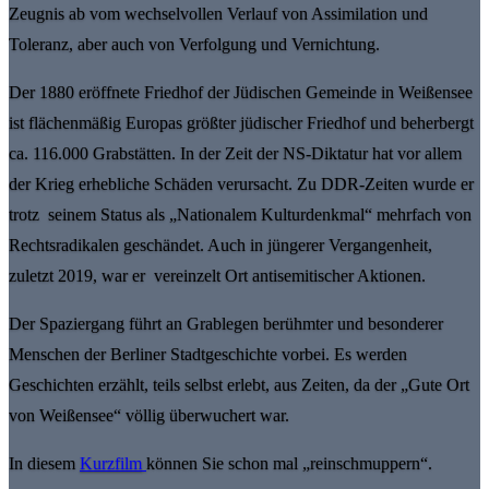
Zeugnis ab vom wechselvollen Verlauf von Assimilation und
Toleranz, aber auch von Verfolgung und Vernichtung.
Der 1880 eröffnete Friedhof der Jüdischen Gemeinde in Weißensee
ist flächenmäßig Europas größter jüdischer Friedhof und beherbergt
ca. 116.000 Grabstätten. In der Zeit der NS-Diktatur hat vor allem
der Krieg erhebliche Schäden verursacht. Zu DDR-Zeiten wurde er
trotz seinem Status als „Nationalem Kulturdenkmal“ mehrfach von
Rechtsradikalen geschändet. Auch in jüngerer Vergangenheit,
zuletzt 2019, war er vereinzelt Ort antisemitischer Aktionen.
Der Spaziergang führt an Grablegen berühmter und besonderer
Menschen der Berliner Stadtgeschichte vorbei. Es werden
Geschichten erzählt, teils selbst erlebt, aus Zeiten, da der „Gute Ort
von Weißensee“ völlig überwuchert war.
In diesem
Kurzfilm
können Sie schon mal „reinschmuppern“.