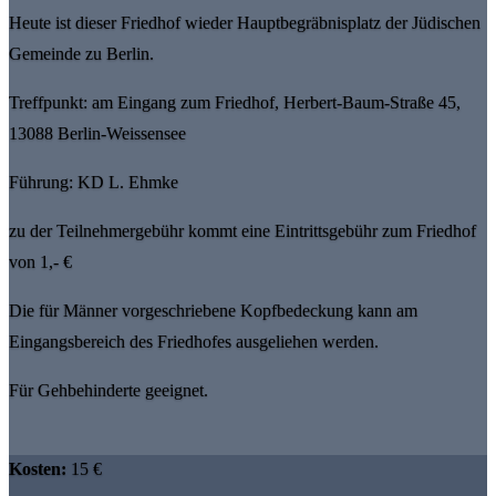
Heute ist dieser Friedhof wieder Hauptbegräbnisplatz der Jüdischen
Gemeinde zu Berlin.
Treffpunkt: am Eingang zum Friedhof, Herbert-Baum-Straße 45,
13088 Berlin-Weissensee
Führung: KD L. Ehmke
zu der Teilnehmergebühr kommt eine Eintrittsgebühr zum Friedhof
von 1,- €
Die für Männer vorgeschriebene Kopfbedeckung kann am
Eingangsbereich des Friedhofes ausgeliehen werden.
Für Gehbehinderte geeignet.
Kosten:
15 €