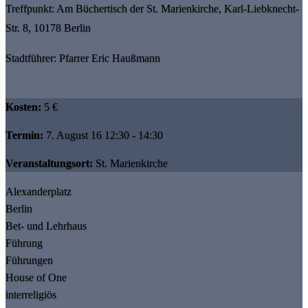
Treffpunkt: Am Büchertisch der St. Marienkirche, Karl-Liebknecht-
Str. 8, 10178 Berlin
Stadtführer: Pfarrer Eric Haußmann
Kosten:
5 €
Termin:
7. August 16 12:30 - 14:30
Veranstaltungsort:
St. Marienkirche
Alexanderplatz
Berlin
Bet- und Lehrhaus
Führung
Führungen
House of One
interreligiös