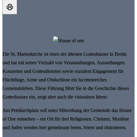
Die St. Marienkirche ist eines der ältesten Gotteshäuser in Berlin
und hat mit seiner Vielzahl von Veranstaltungen, Ausstellungen,
Konzerten und Gottesdiensten sowie sozialem Engagement für
Flüchtlinge, Arme und Obdachlose ein facettenreiches
Gemeindeleben. Diese Führung führt Sie in die Geschichte dieses
Gotteshauses ein, zeigt aber auch die visionären Ideen:
Am Petrikirchplatz soll unter Mitwirkung der Gemeinde das House
of One entstehen – ein Ort für drei Religionen. Christen, Muslime
und Juden werden hier gemeinsam beten, feiern und diskutieren.