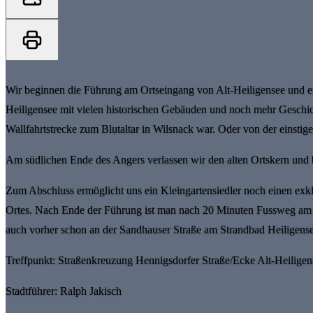
Wir beginnen die Führung am Ortseingang von Alt-Heiligensee und er
Heiligensee mit vielen historischen Gebäuden und noch mehr Geschicht
Wallfahrtstrecke zum Blutaltar in Wilsnack war. Oder von der einstig
Am südlichen Ende des Angers verlassen wir den alten Ortskern und 
Zum Abschluss ermöglicht uns ein Kleingartensiedler noch einen exkl
Ortes. Nach Ende der Führung ist man nach 20 Minuten Fussweg am ös
auch vorher schon an der Sandhauser Straße am Strandbad Heiligense
Treffpunkt: Straßenkreuzung Hennigsdorfer Straße/Ecke Alt-Heiligen
Stadtführer: Ralph Jakisch