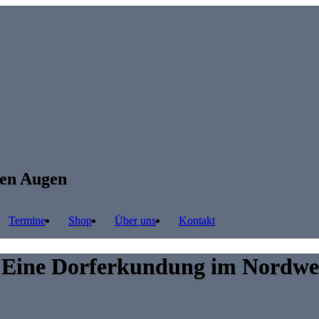
ren Augen
Termine
Shop
Über uns
Kontakt
? – Eine Dorferkundung im Nor