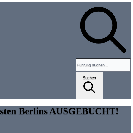
Search for tours and events
Suchen
dwesten Berlins AUSGEBUCHT!