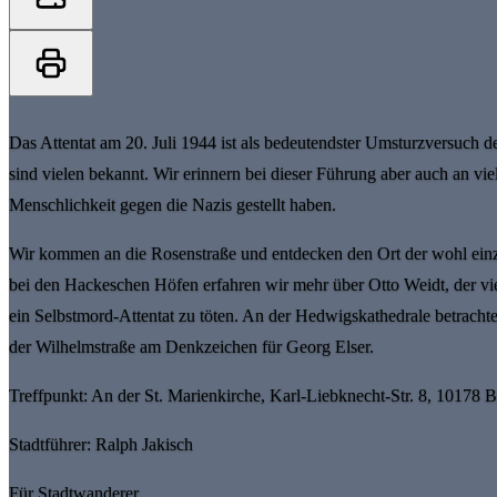
Das Attentat am 20. Juli 1944 ist als bedeutendster Umsturzversuch d
sind vielen bekannt. Wir erinnern bei dieser Führung aber auch an v
Menschlichkeit gegen die Nazis gestellt haben.
Wir kommen an die Rosenstraße und entdecken den Ort der wohl einz
bei den Hackeschen Höfen erfahren wir mehr über Otto Weidt, der vie
ein Selbstmord-Attentat zu töten. An der Hedwigskathedrale betrach
der Wilhelmstraße am Denkzeichen für Georg Elser.
Treffpunkt: An der St. Marienkirche, Karl-Liebknecht-Str. 8, 10178 B
Stadtführer: Ralph Jakisch
Für Stadtwanderer