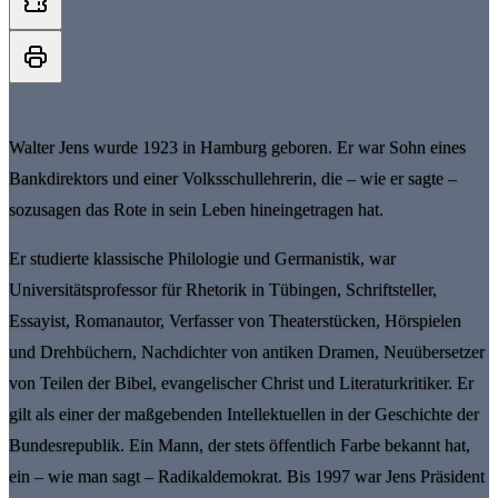
Walter Jens wurde 1923 in Hamburg geboren. Er war Sohn eines
Bankdirektors und einer Volksschullehrerin, die – wie er sagte –
sozusagen das Rote in sein Leben hineingetragen hat.
Er studierte klassische Philologie und Germanistik, war
Universitätsprofessor für Rhetorik in Tübingen, Schriftsteller,
Essayist, Romanautor, Verfasser von Theaterstücken, Hörspielen
und Drehbüchern, Nachdichter von antiken Dramen, Neuübersetzer
von Teilen der Bibel, evangelischer Christ und Literaturkritiker. Er
gilt als einer der maßgebenden Intellektuellen in der Geschichte der
Bundesrepublik. Ein Mann, der stets öffentlich Farbe bekannt hat,
ein – wie man sagt – Radikaldemokrat. Bis 1997 war Jens Präsident