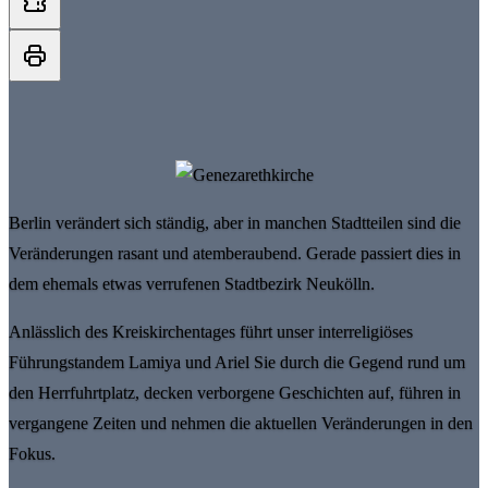
Berlin verändert sich ständig, aber in manchen Stadtteilen sind die
Veränderungen rasant und atemberaubend. Gerade passiert dies in
dem ehemals etwas verrufenen Stadtbezirk Neukölln.
Anlässlich des Kreiskirchentages führt unser interreligiöses
Führungstandem Lamiya und Ariel Sie durch die Gegend rund um
den Herrfuhrtplatz, decken verborgene Geschichten auf, führen in
vergangene Zeiten und nehmen die aktuellen Veränderungen in den
Fokus.