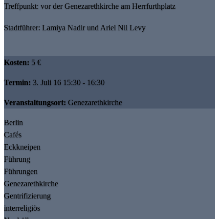
Treffpunkt: vor der Genezarethkirche am Herrfurthplatz
Stadtführer: Lamiya Nadir und Ariel Nil Levy
Kosten:
5 €
Termin:
3. Juli 16 15:30 - 16:30
Veranstaltungsort:
Genezarethkirche
Berlin
Cafés
Eckkneipen
Führung
Führungen
Genezarethkirche
Gentrifizierung
interreligiös