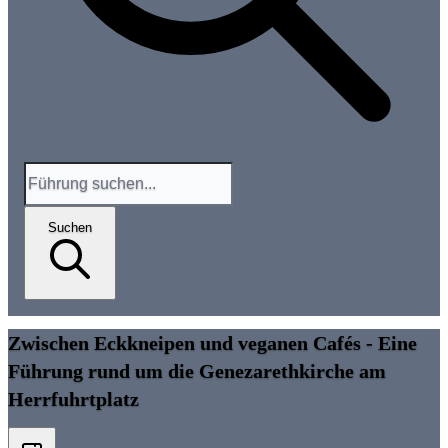
Suchen
Zwischen Eckkneipen und veganen Cafés - Eine
Führung rund um die Genezarethkirche am
Herrfuhrtplatz