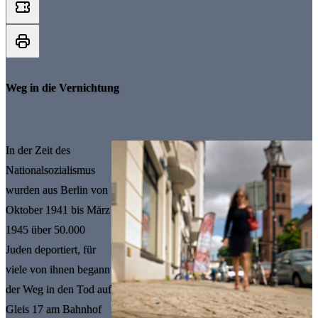
Weg in die Vernichtung
In der Zeit des
Nationalsozialismus
wurden aus Berlin von
Oktober 1941 bis März
1945 über 50.000
Juden deportiert, für
viele von ihnen begann
der Weg in den Tod auf
Gleis 17 am Bahnhof