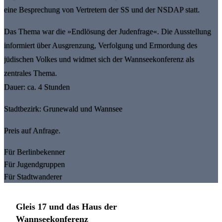
eine Besprechung von Vertretern der SS und der NSDAP statt.
Das Thema war die »Endlösung der Judenfrage«. Die Ausstellung
informiert über Ausgrenzung, Verfolgung und Ermordung des
jüdischen Volkes und widmet sich der Wannseekonferenz als
zentrales Thema.
Dauer: ca. 4 Stunden
Stadtbezirk: Grunewald und Wannsee
Preis auf Anfrage.
Für Berlinbekenner
Für Jugendgruppen
Für Stadtwanderer
Gleis 17 und das Haus der
Wannseekonferenz