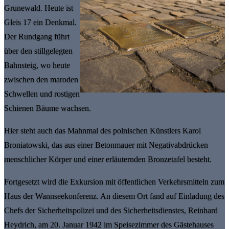
Grunewald. Heute ist
Gleis 17 ein Denkmal.
Der Rundgang führt
über den stillgelegten
Bahnsteig, wo heute
zwischen den maroden
Schwellen und rostigen
Schienen Bäume wachsen.
Hier steht auch das Mahnmal des polnischen Künstlers Karol
Broniatowski, das aus einer Betonmauer mit Negativabdrücken
menschlicher Körper und einer erläuternden Bronzetafel besteht.
Fortgesetzt wird die Exkursion mit öffentlichen Verkehrsmitteln zum
Haus der Wannseekonferenz. An diesem Ort fand auf Einladung des
Chefs der Sicherheitspolizei und des Sicherheitsdienstes, Reinhard
Heydrich, am 20. Januar 1942 im Speisezimmer des Gästehauses