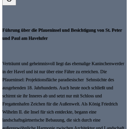
Führung über die Pfaueninsel und Besichtigung von St. Peter
und Paul am Havelufer
Verträumt und geheimnisvoll liegt das ehemalige Kaninchenwerder
in der Havel und ist nur über eine Fähre zu erreichen. Die
Pfaueninsel: Projektionsfläche paradiesischer Sehnsüchte des
ausgehenden 18. Jahrhunderts. Auch heute noch schließt und
schirmt sie ihr Inneres ab und setzt nur mit Schloss und
Fregattenhafen Zeichen für die Außenwelt. Als König Friedrich
Wilhelm II. die Insel für sich entdeckte, begann eine
landschaftsgärtnerische Bebauung, die sich durch eine
außergewöhnliche Harmonie zwischen Architektur und Landschaft