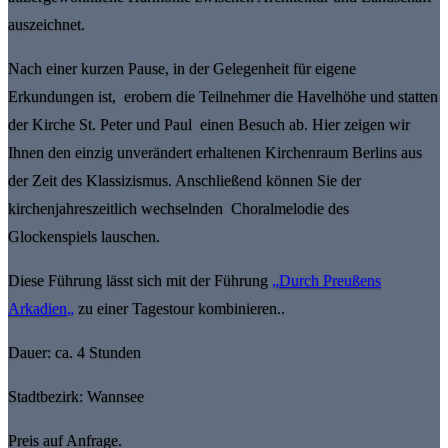
auszeichnet.
Nach einer kurzen Pause, in der Gelegenheit für eigene
Erkundungen ist, erobern die Teilnehmer die Havelhöhe und statten
der Kirche St. Peter und Paul einen Besuch ab. Hier zeigen wir
Ihnen den einzig unverändert erhaltenen Kirchenraum Berlins aus
der Zeit des Klassizismus. Anschließend können Sie der
kirchenjahreszeitlich wechselnden Choralmelodie des
Glockenspiels lauschen.
Diese Führung lässt sich mit der Führung
„
Durch Preußens
Arkadien
„
zu einer Tagestour kombinieren..
Dauer: ca. 4 Stunden
Stadtbezirk: Wannsee
Preis auf Anfrage.