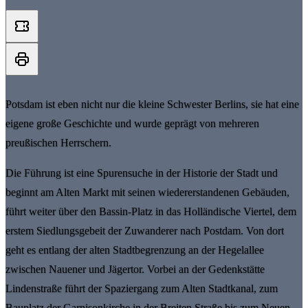
Potsdam ist eben nicht nur die kleine Schwester Berlins, sie hat eine
eigene große Geschichte und wurde geprägt von mehreren
preußischen Herrschern.
Die Führung ist eine Spurensuche in der Historie der Stadt und
beginnt am Alten Markt mit seinen wiedererstandenen Gebäuden,
führt weiter über den Bassin-Platz in das Holländische Viertel, dem
erstem Siedlungsgebeit der Zuwanderer nach Postdam. Von dort
geht es entlang der alten Stadtbegrenzung an der Hegelallee
zwischen Nauener und Jägertor. Vorbei an der Gedenkstätte
Lindenstraße führt der Spaziergang zum Alten Stadtkanal, zum
Bauplatz der Garnisonkirche in der Breiten Straße bis zum Neuen