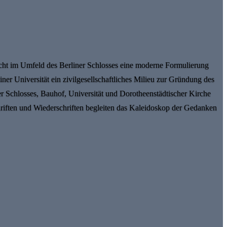
cht im Umfeld des Berliner Schlosses eine moderne Formulierung
er Universität ein zivilgesellschaftliches Milieu zur Gründung des
 Schlosses, Bauhof, Universität und Dorotheenstädtischer Kirche
chriften und Wiederschriften begleiten das Kaleidoskop der Gedanken