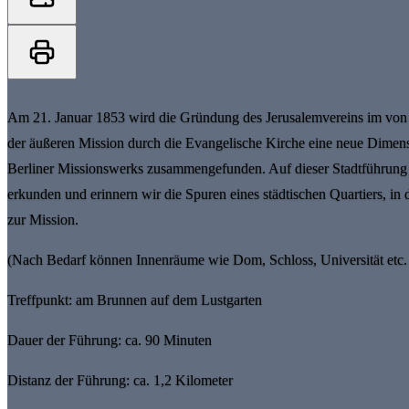
Am 21. Januar 1853 wird die Gründung des Jerusalemvereins im von F
der äußeren Mission durch die Evangelische Kirche eine neue Dimensio
Berliner Missionswerks zusammengefunden. Auf dieser Stadtführung 
erkunden und erinnern wir die Spuren eines städtischen Quartiers, i
zur Mission.
(Nach Bedarf können Innenräume wie Dom, Schloss, Universität etc.
Treffpunkt: am Brunnen auf dem Lustgarten
Dauer der Führung: ca. 90 Minuten
Distanz der Führung: ca. 1,2 Kilometer