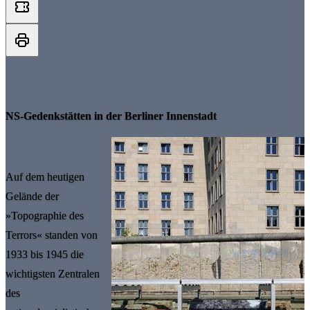
NS-Gedenkstätten in der Berliner Innenstadt
Auf dem heutigen
Gelände der
»Topographie des
Terrors« standen von
1933 bis 1945 die
wichtigsten Zentralen
des