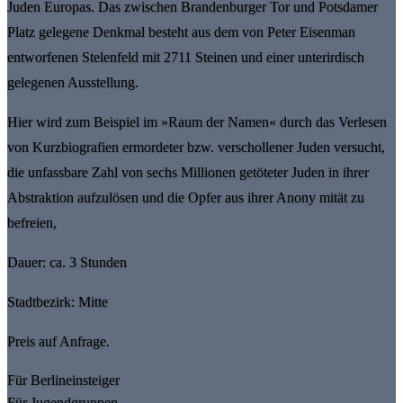
Juden Europas. Das zwischen Brandenburger Tor und Potsdamer
Platz gelegene Denkmal besteht aus dem von Peter Eisenman
entworfenen Stelenfeld mit 2711 Steinen und einer unterirdisch
gelegenen Ausstellung.
Hier wird zum Beispiel im »Raum der Namen« durch das Verlesen
von Kurzbiografien ermordeter bzw. verschollener Juden versucht,
die unfassbare Zahl von sechs Millionen getöteter Juden in ihrer
Abstraktion aufzulösen und die Opfer aus ihrer Anony mität zu
befreien,
Dauer: ca. 3 Stunden
Stadtbezirk: Mitte
Preis auf Anfrage.
Für Berlineinsteiger
Für Jugendgruppen