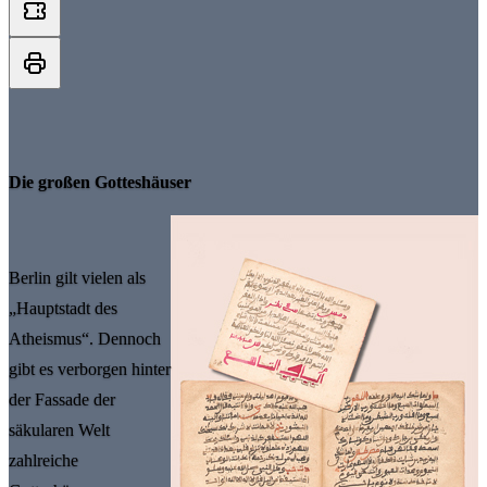
Die großen Gotteshäuser
Berlin gilt vielen als
„Hauptstadt des
Atheismus“. Dennoch
gibt es verborgen hinter
der Fassade der
säkularen Welt
zahlreiche