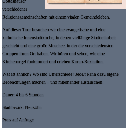
Gotteshäuser
verschiedener
Religionsgemeinschaften mit einem vitalen Gemeindeleben.
Auf dieser Tour besuchen wir eine evangelische und eine
katholische Innenstadtkirche, in denen vielfältige Stadtteilarbeit
geschieht und eine große Moschee, in der die verschiedensten
Gruppen ihren Ort haben. Wir hören und sehen, wie eine
Kirchenorgel funktioniert und erleben Koran-Rezitation.
Was ist ähnlich? Wo sind Unterschiede? Jede/r kann dazu eigene
Beobachtungen machen – und miteinander austauschen.
Dauer: 4 bis 6 Stunden
Stadtbezirk: Neukölln
Preis auf Anfrage