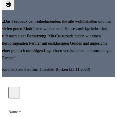
„Das Feedback der Teilnehmenden, die alle wohlbehalten und mit
vielen guten Eindrücken wieder nach Hause zurückgekehrt sind,
ruft nach einer Fortsetzung. Mit Crossroads hatten wir einen
hervorragenden Partner mit erstklassigen Guides und angesichts
einer politisch unruhigen Lage einen verlässlichen und umsichtigen
Partner.“
Kirchenkreis Steinfurt-Coesfeld-Borken (23.11.2023)
Name *