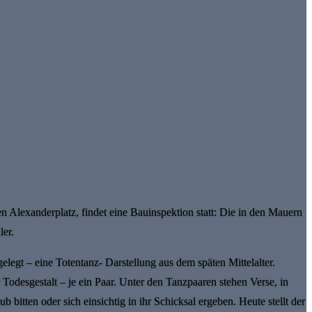
n Alexanderplatz, findet eine Bauinspektion statt: Die in den Mauern
ler.
egt – eine Totentanz- Darstellung aus dem späten Mittelalter.
r Todesgestalt – je ein Paar. Unter den Tanzpaaren stehen Verse, in
itten oder sich einsichtig in ihr Schicksal ergeben. Heute stellt der