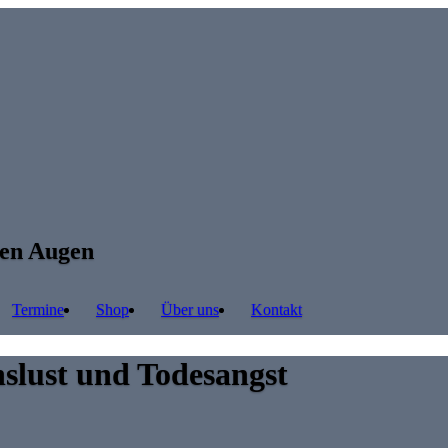
ren Augen
Termine
Shop
Über uns
Kontakt
slust und Todesangst