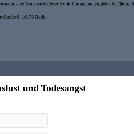
ormatorische Kunstwerk dieser Art in Europa und zugleich die älteste üb
t-Straße 8, 10178 Berlin
slust und Todesangst