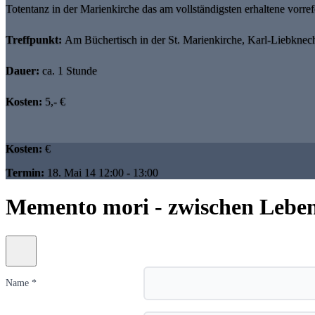
Totentanz in der Marienkirche das am vollständigsten erhaltene vorref
Treffpunkt:
Am Büchertisch in der St. Marienkirche, Karl-Liebknech
Dauer:
ca. 1 Stunde
Kosten:
5,- €
Kosten:
€
Termin:
18. Mai 14 12:00 - 13:00
Memento mori - zwischen Leben
Name *