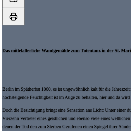
Das mittelalterliche Wandgemälde zum Totentanz in der St. Mar
Berlin im Spätherbst 1860, es ist ungewöhnlich kalt für die Jahresze
hochsteigende Feuchtigkeit ist im Auge zu behalten, hier und da wird
Doch die Besichtigung bringt eine Sensation ans Licht: Unter einer 
Vierzehn Vertreter eines geistlichen und ebenso viele eines weltlichen
denen der Tod den zum Sterben Gerufenen einen Spiegel ihrer Sünden vo