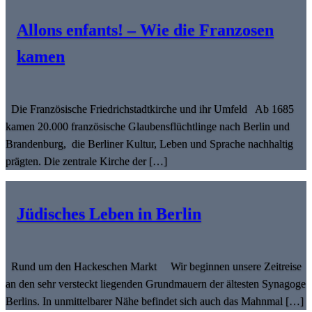
Allons enfants! – Wie die Franzosen
kamen
Die Französische Friedrichstadtkirche und ihr Umfeld Ab 1685
kamen 20.000 französische Glaubensflüchtlinge nach Berlin und
Brandenburg, die Berliner Kultur, Leben und Sprache nachhaltig
prägten. Die zentrale Kirche der […]
Jüdisches Leben in Berlin
Rund um den Hackeschen Markt Wir beginnen unsere Zeitreise
an den sehr versteckt liegenden Grundmauern der ältesten Synagoge
Berlins. In unmittelbarer Nähe befindet sich auch das Mahnmal […]