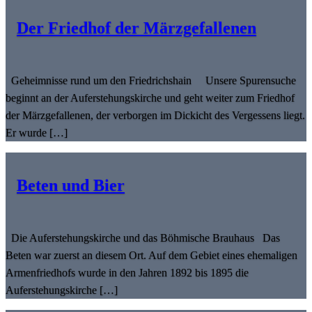
Der Friedhof der Märzgefallenen
Geheimnisse rund um den Friedrichshain Unsere Spurensuche
beginnt an der Auferstehungskirche und geht weiter zum Friedhof
der Märzgefallenen, der verborgen im Dickicht des Vergessens liegt.
Er wurde […]
Beten und Bier
Die Auferstehungskirche und das Böhmische Brauhaus Das
Beten war zuerst an diesem Ort. Auf dem Gebiet eines ehemaligen
Armenfriedhofs wurde in den Jahren 1892 bis 1895 die
Auferstehungskirche […]