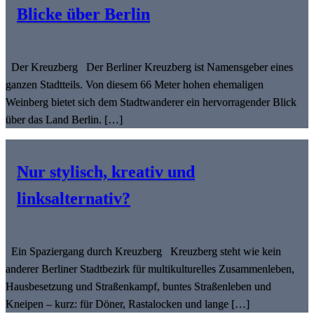
Blicke über Berlin
Der Kreuzberg Der Berliner Kreuzberg ist Namensgeber eines
ganzen Stadtteils. Von diesem 66 Meter hohen ehemaligen
Weinberg bietet sich dem Stadtwanderer ein hervorragender Blick
über das Land Berlin. […]
Nur stylisch, kreativ und
linksalternativ?
Ein Spaziergang durch Kreuzberg Kreuzberg steht wie kein
anderer Berliner Stadtbezirk für multikulturelles Zusammenleben,
Hausbesetzung und Straßenkampf, buntes Straßenleben und
Kneipen – kurz: für Döner, Rastalocken und lange […]