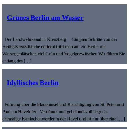
Grünes Berlin am Wasser
Der Landwehrkanal in Kreuzberg Ein paar Schritte von der
Heilig-Kreuz-Kirche entfernt trifft man auf ein Berlin mit
Wassergeplätscher, viel Grün und Vogelgezwitscher. Wir führen Sie
entlang des […]
Idyllisches Berlin
Führung über die Pfaueninsel und Besichtigung von St. Peter und
Paul am Havelufer Verträumt und geheimnisvoll liegt das
ehemalige Kaninchenwerder in der Havel und ist nur über eine […]