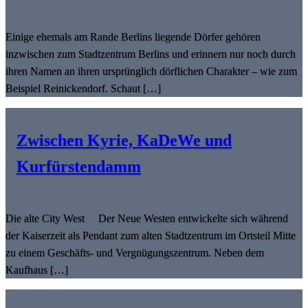
Einige ehemals am Rande Berlins liegende Dörfer gehören
inzwischen zum Stadtzentrum Berlins und erinnern nur noch durch
ihren Namen an ihren ursprünglich dörflichen Charakter – wie zum
Beispiel Reinickendorf. Schaut […]
Zwischen Kyrie, KaDeWe und
Kurfürstendamm
Die alte City West Der Neue Westen entwickelte sich während
der Kaiserzeit als Pendant zum alten Stadtzentrum im Ortsteil Mitte
zu einem Geschäfts- und Vergnügungszentrum. Neben dem
Kaufhaus […]